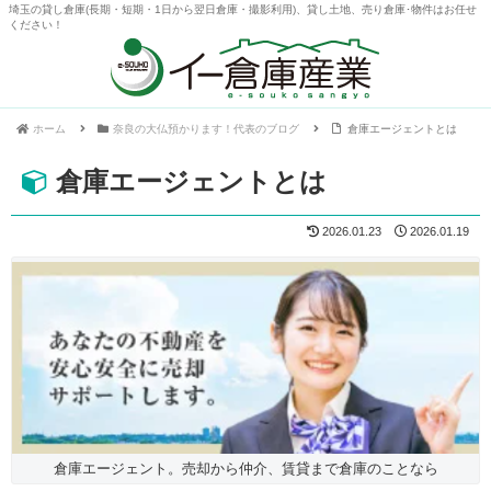
埼玉の貸し倉庫(長期・短期・1日から翌日倉庫・撮影利用)、貸し土地、売り倉庫･物件はお任せ
ください！
ホーム
奈良の大仏預かります！代表のブログ
倉庫エージェントとは
倉庫エージェントとは
2026.01.23
2026.01.19
倉庫エージェント。売却から仲介、賃貸まで倉庫のことなら