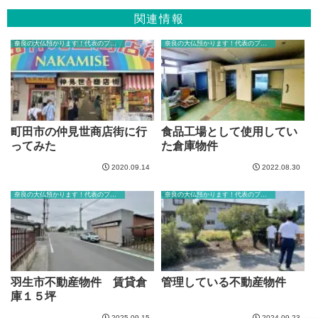
関連情報
奈良の大仏預かります！代表のブログ
奈良の大仏預かります！代表のブログ
町田市の仲見世商店街に行
食品工場として使用してい
ってみた
た倉庫物件
2020.09.14
2022.08.30
奈良の大仏預かります！代表のブログ
奈良の大仏預かります！代表のブログ
羽生市不動産物件 賃貸倉
管理している不動産物件
庫１５坪
2025.09.15
2024.09.23