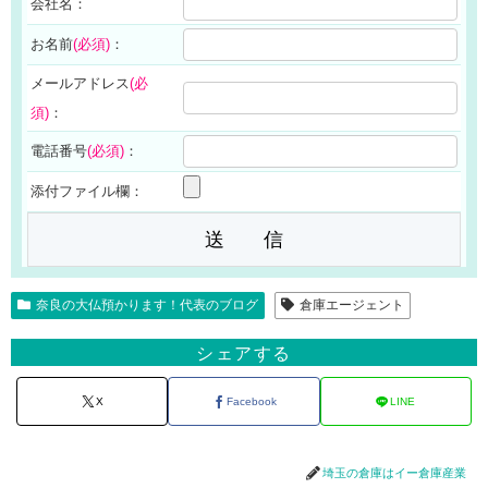
会社名：
お名前
(必須)
：
メールアドレス
(必
須)
：
電話番号
(必須)
：
添付ファイル欄：
奈良の大仏預かります！代表のブログ
倉庫エージェント
シェアする
X
Facebook
LINE
埼玉の倉庫はイー倉庫産業