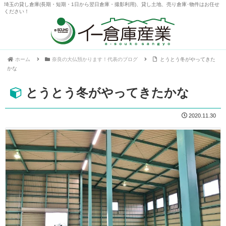
埼玉の貸し倉庫(長期・短期・1日から翌日倉庫・撮影利用)、貸し土地、売り倉庫･物件はお任せ
ください！
ホーム
奈良の大仏預かります！代表のブログ
とうとう冬がやってきた
かな
とうとう冬がやってきたかな
2020.11.30