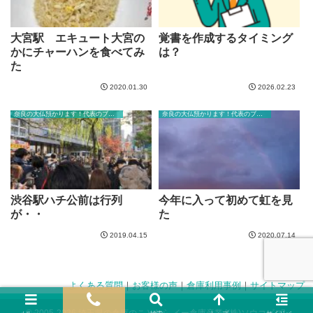
大宮駅 エキュート大宮の
覚書を作成するタイミング
かにチャーハンを食べてみ
は？
た
2020.01.30
2026.02.23
奈良の大仏預かります！代表のブログ
奈良の大仏預かります！代表のブログ
渋谷駅ハチ公前は行列
今年に入って初めて虹を見
が・・
た
2019.04.15
2020.07.14
よくある質問
｜
お客様の声
｜
倉庫利用事例
｜
サイトマップ
© 2005-2026 埼玉県の倉庫のことなら イー倉庫産業 [(株)ソウコビズ].