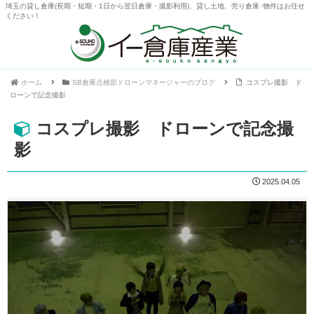
埼玉の貸し倉庫(長期・短期・1日から翌日倉庫・撮影利用)、貸し土地、売り倉庫･物件はお任せ
ください！
ホーム
SB倉庫点検部ドローンマネージャーのブログ
コスプレ撮影 ド
ローンで記念撮影
コスプレ撮影 ドローンで記念撮
影
2025.04.05