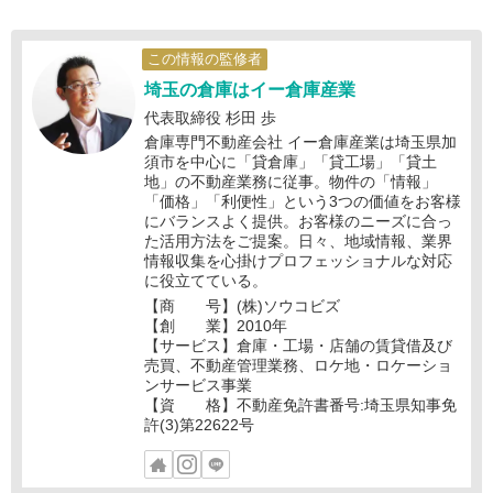
この情報の監修者
埼玉の倉庫はイー倉庫産業
代表取締役 杉田 歩
倉庫専門不動産会社 イー倉庫産業は埼玉県加
須市を中心に「貸倉庫」「貸工場」「貸土
地」の不動産業務に従事。物件の「情報」
「価格」「利便性」という3つの価値をお客様
にバランスよく提供。お客様のニーズに合っ
た活用方法をご提案。日々、地域情報、業界
情報収集を心掛けプロフェッショナルな対応
に役立てている。
【商 号】(株)ソウコビズ
【創 業】2010年
【サービス】倉庫・工場・店舗の賃貸借及び
売買、不動産管理業務、ロケ地・ロケーショ
ンサービス事業
【資 格】不動産免許書番号:埼玉県知事免
許(3)第22622号