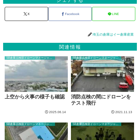
シェアする
X
Facebook
LINE
埼玉の倉庫はイー倉庫産業
関連情報
SB倉庫点検部ドローンマネージャーのブログ
SB倉庫点検部ドローンマネージャーのブログ
上空から火事の様子も確認
消防点検の間にドローンを
テスト飛行
2025.06.14
2021.11.13
SB倉庫点検部ドローンマネージャーのブログ
SB倉庫点検部ドローンマネージャーのブログ