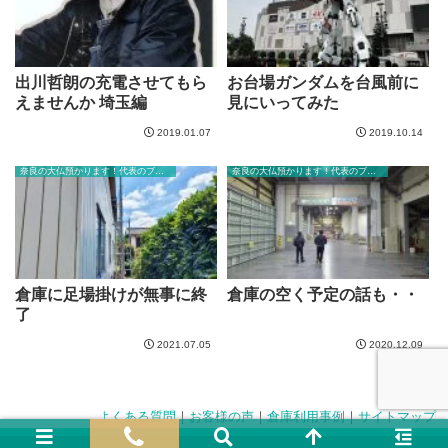
出川哲朗の充電させてもら
お台場ガンダムを台風前に
えませんか 埼玉編
見にいってみた
2019.01.07
2019.10.14
奈良の大仏預かります！代表のブログ
奈良の大仏預かります！代表のブログ
倉庫に足場掛けが無事に終
倉庫の空く予定の話も・・
了
2021.07.05
2020.12.09
よくある質問
｜
お客様の声
｜
倉庫利用事例
｜
サイトマップ