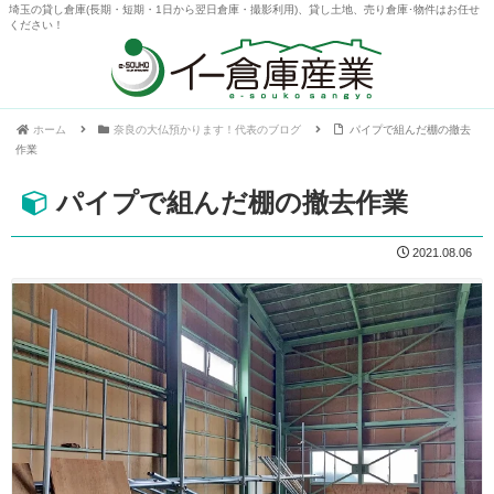
埼玉の貸し倉庫(長期・短期・1日から翌日倉庫・撮影利用)、貸し土地、売り倉庫･物件はお任せ
ください！
ホーム
奈良の大仏預かります！代表のブログ
パイプで組んだ棚の撤去
作業
パイプで組んだ棚の撤去作業
2021.08.06