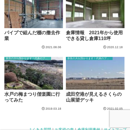
パイプで組んだ棚の撤去作
倉庫情報 2021年から使用
業
できる貸し倉庫110坪
2021.08.06
2020.12.18
奈良の大仏預かります！代表のブログ
奈良の大仏預かります！代表のブログ
水戸の梅まつり偕楽園に行
成田空港が見えるさくらの
ってみた
山展望デッキ
2019.03.18
2021.02.05
よくある質問
｜
お客様の声
｜
倉庫利用事例
｜
サイトマップ