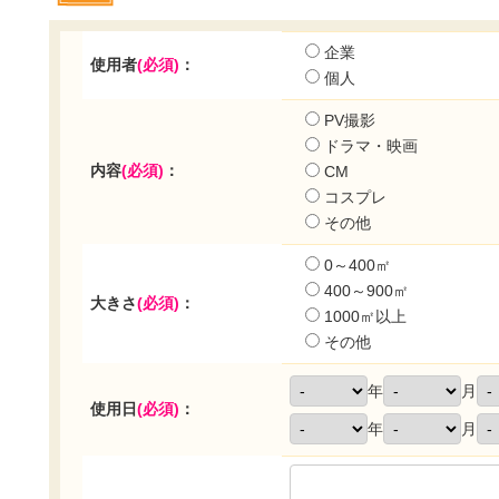
企業
使用者
(必須)
：
個人
PV撮影
ドラマ・映画
内容
(必須)
：
CM
コスプレ
その他
0～400㎡
400～900㎡
大きさ
(必須)
：
1000㎡以上
その他
年
月
使用日
(必須)
：
年
月