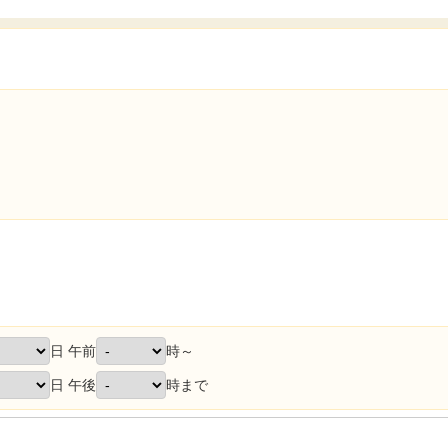
日 午前
時～
日 午後
時まで