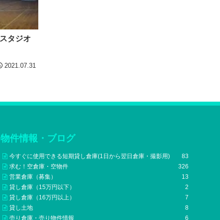
スタジオ
2021.07.31
物件情報・ブログ
今すぐに使用できる短期貸し倉庫(1日から翌日倉庫・撮影用)
83
求む！空倉庫・空物件
326
営業倉庫（募集）
13
貸し倉庫（15万円以下）
2
貸し倉庫（16万円以上）
7
貸し土地
8
売り倉庫・売り物件情報
6