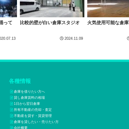
踊って
比較的壁が白い倉庫スタジオ
火気使用可能な倉庫
020.07.13
2024.11.09
各種情報
倉庫を借りたい方へ
貸し倉庫賃料の相場
1日から翌日倉庫
所有不動産の売却・査定
不動産を貸す・賃貸管理
倉庫を貸したい・売りたい方
会社概要