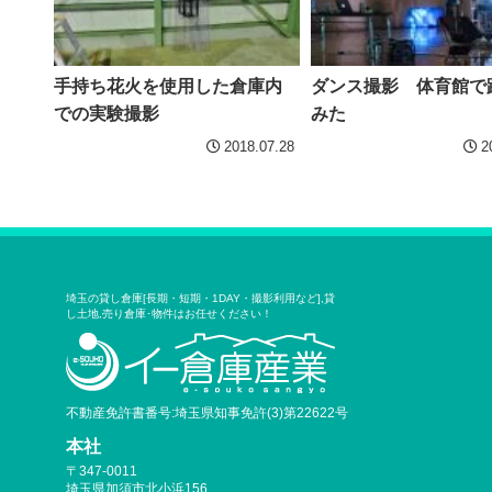
手持ち花火を使用した倉庫内
ダンス撮影 体育館で
での実験撮影
みた
2018.07.28
2
埼玉の貸し倉庫[長期・短期・1DAY・撮影利用など],貸
し土地,売り倉庫･物件はお任せください！
不動産免許書番号:埼玉県知事免許(3)第22622号
本社
〒347-0011
埼玉県加須市北小浜156