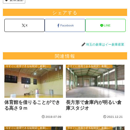
シェアする
X
Facebook
LINE
埼玉の倉庫はイー倉庫産業
関連情報
今すぐに使用できる短期貸し倉庫(1日から翌日倉庫・撮影用)
今すぐに使用できる短期貸し倉庫(1日から翌日倉庫・撮影用)
体育館を借りることができ
長方形で倉庫内が明るい倉
る高さ９ｍ
庫スタジオ
2019.07.09
2021.12.21
今すぐに使用できる短期貸し倉庫(1日から翌日倉庫・撮影用)
今すぐに使用できる短期貸し倉庫(1日から翌日倉庫・撮影用)