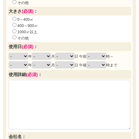
その他
大きさ
(必須)
：
0～400㎡
400～900㎡
1000㎡以上
その他
使用日
(必須)
：
年
月
日 午前
時～
年
月
日 午後
時まで
使用詳細
(必須)
：
会社名：