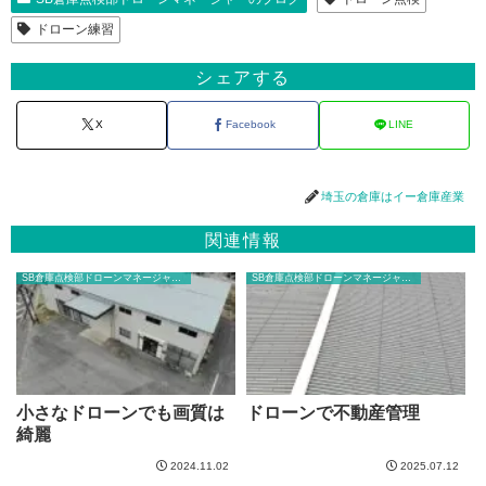
ドローン練習
シェアする
X
Facebook
LINE
埼玉の倉庫はイー倉庫産業
関連情報
SB倉庫点検部ドローンマネージャーのブログ
SB倉庫点検部ドローンマネージャーのブログ
小さなドローンでも画質は
ドローンで不動産管理
綺麗
2024.11.02
2025.07.12