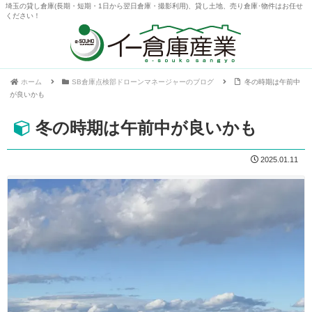
埼玉の貸し倉庫(長期・短期・1日から翌日倉庫・撮影利用)、貸し土地、売り倉庫･物件はお任せ
ください！
ホーム
SB倉庫点検部ドローンマネージャーのブログ
冬の時期は午前中
が良いかも
冬の時期は午前中が良いかも
2025.01.11