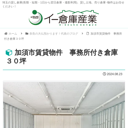
埼玉の貸し倉庫(長期・短期・1日から翌日倉庫・撮影利用)、貸し土地、売り倉庫･物件はお任せ
ください！
ホーム
奈良の大仏預かります！代表のブログ
加須市賃貸物件 事務所
付き倉庫３０坪
加須市賃貸物件 事務所付き倉庫
３０坪
2024.08.23