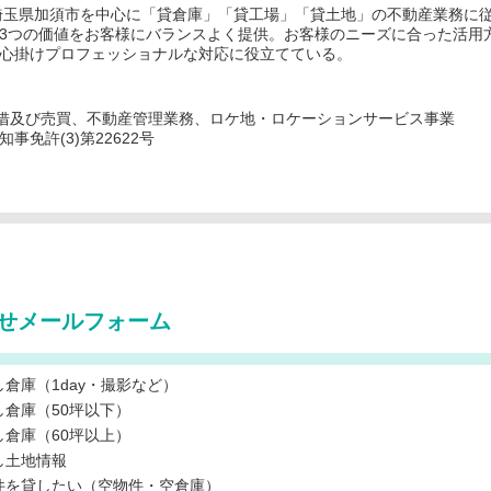
埼玉県加須市を中心に「貸倉庫」「貸工場」「貸土地」の不動産業務に
3つの価値をお客様にバランスよく提供。お客様のニーズに合った活用
心掛けプロフェッショナルな対応に役立てている。
借及び売買、不動産管理業務、ロケ地・ロケーションサービス事業
免許(3)第22622号
せメールフォーム
し倉庫（1day・撮影など）
し倉庫（50坪以下）
し倉庫（60坪以上）
し土地情報
件を貸したい（空物件・空倉庫）