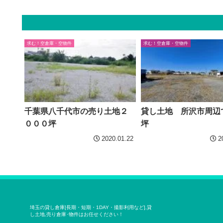
求む！空倉庫・空物件
求む！空倉庫・空物件
千葉県八千代市の売り土地２
貸し土地 所沢市周辺で
０００坪
坪
2020.01.22
2
埼玉の貸し倉庫[長期・短期・1DAY・撮影利用など],貸
し土地,売り倉庫･物件はお任せください！