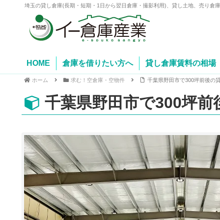
埼玉の貸し倉庫(長期・短期・1日から翌日倉庫・撮影利用)、貸し土地、売り倉
HOME
倉庫を借りたい方へ
貸し倉庫賃料の相場
ホーム
求む！空倉庫・空物件
千葉県野田市で300坪前後の
千葉県野田市で300坪前