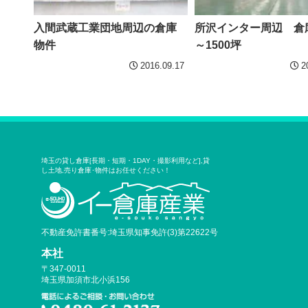
入間武蔵工業団地周辺の倉庫
所沢インター周辺 倉庫
物件
～1500坪
2016.09.17
2
埼玉の貸し倉庫[長期・短期・1DAY・撮影利用など],貸
し土地,売り倉庫･物件はお任せください！
不動産免許書番号:埼玉県知事免許(3)第22622号
本社
〒347-0011
埼玉県加須市北小浜156