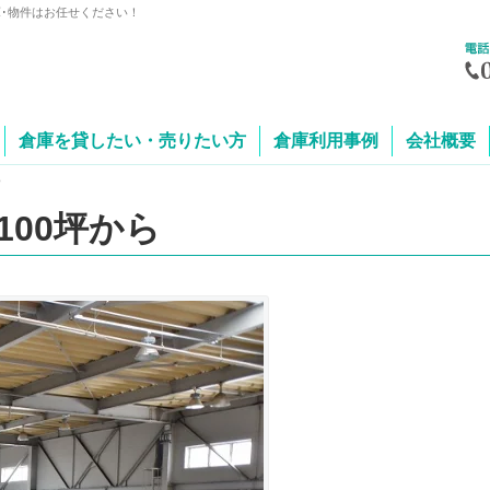
庫･物件はお任せください！
倉庫を貸したい・売りたい方
倉庫利用事例
会社概要
ら
00坪から