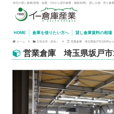
埼玉の貸し倉庫(長期・短期・1日から翌日倉庫・撮影利用)、貸し土地、売り倉
HOME
倉庫を借りたい方へ
貸し倉庫賃料の相場
ホーム
営業倉庫（募集）
営業倉庫 埼玉県坂戸市100坪か
営業倉庫 埼玉県坂戸市1