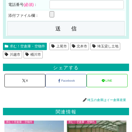
電話番号
(必須)
：
添付ファイル欄：
求む！空倉庫・空物件
上尾市
北本市
埼玉貸し土地
川越市
桶川市
シェアする
X
Facebook
LINE
埼玉の倉庫はイー倉庫産業
関連情報
求む！空倉庫・空物件
求む！空倉庫・空物件