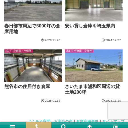
春日部市周辺で3000坪の倉
安い貸し倉庫を埼玉県内
庫用地
2020.11.20
2024.12.27
求む！空倉庫・空物件
求む！空倉庫・空物件
熊谷市の住居付き倉庫
さいたま市浦和区周辺の貸
土地200坪
2025.01.13
2025.11.14
よくある質問
｜
お客様の声
｜
倉庫利用事例
｜
サイトマップ