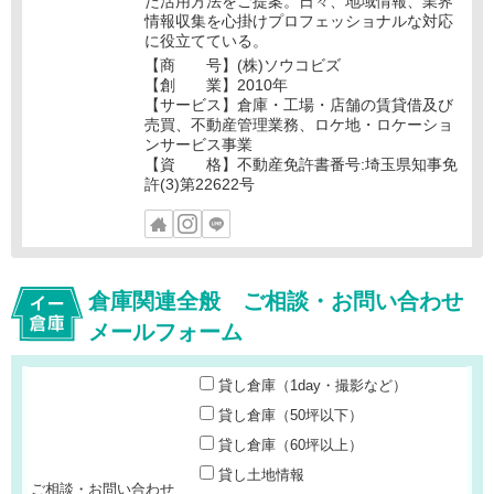
た活用方法をご提案。日々、地域情報、業界
情報収集を心掛けプロフェッショナルな対応
に役立てている。
【商 号】(株)ソウコビズ
【創 業】2010年
【サービス】倉庫・工場・店舗の賃貸借及び
売買、不動産管理業務、ロケ地・ロケーショ
ンサービス事業
【資 格】不動産免許書番号:埼玉県知事免
許(3)第22622号
倉庫関連全般 ご相談・お問い合わせ
メールフォーム
貸し倉庫（1day・撮影など）
貸し倉庫（50坪以下）
貸し倉庫（60坪以上）
貸し土地情報
ご相談・お問い合わせ