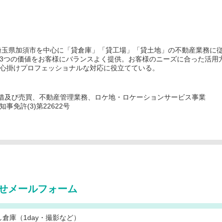
埼玉県加須市を中心に「貸倉庫」「貸工場」「貸土地」の不動産業務に
3つの価値をお客様にバランスよく提供。お客様のニーズに合った活用
心掛けプロフェッショナルな対応に役立てている。
借及び売買、不動産管理業務、ロケ地・ロケーションサービス事業
免許(3)第22622号
せメールフォーム
し倉庫（1day・撮影など）