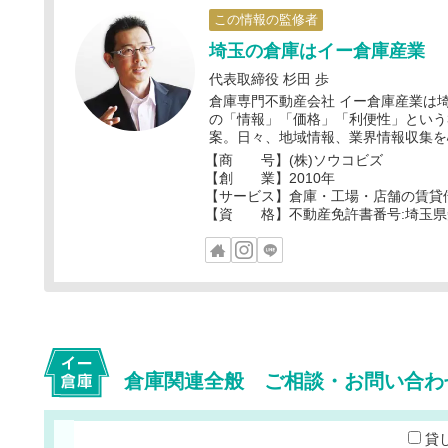
この情報の監修者
埼玉の倉庫はイー倉庫産業
代表取締役 杉田 歩
倉庫専門不動産会社 イー倉庫産業は
の「情報」「価格」「利便性」という
案。日々、地域情報、業界情報収集を
【商 号】(株)ソウコビズ
【創 業】2010年
【サービス】倉庫・工場・店舗の賃貸
【資 格】不動産免許書番号:埼玉県知事
倉庫関連全般 ご相談・お問い合わ
貸