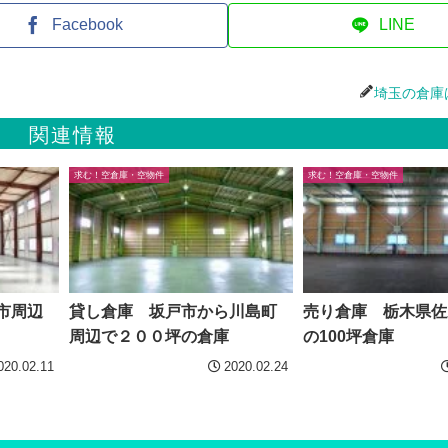
Facebook
LINE
埼玉の倉庫
関連情報
求む！空倉庫・空物件
求む！空倉庫・空物件
市周辺
貸し倉庫 坂戸市から川島町
売り倉庫 栃木県佐
周辺で２００坪の倉庫
の100坪倉庫
020.02.11
2020.02.24