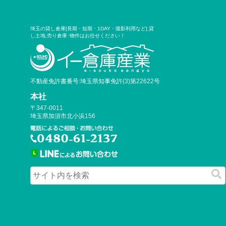
埼玉の貸し倉庫[長期・短期・1DAY・撮影利用など],貸
し土地,売り倉庫･物件はお任せください！
不動産免許書番号:埼玉県知事免許(3)第22622号
本社
〒347-0011
埼玉県加須市北小浜156