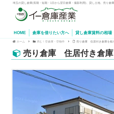
埼玉の貸し倉庫(長期・短期・1日から翌日倉庫・撮影利用)、貸し土地、売り倉
HOME
倉庫を借りたい方へ
貸し倉庫賃料の相場
ホーム
求む！空倉庫・空物件
売り倉庫 住居付き倉庫を栃
売り倉庫 住居付き倉庫