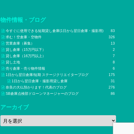
物件情報・ブログ
今すぐに使用できる短期貸し倉庫(1日から翌日倉庫・撮影用)
83
求む！空倉庫・空物件
326
営業倉庫（募集）
13
貸し倉庫（15万円以下）
2
貸し倉庫（16万円以上）
7
貸し土地
8
売り倉庫・売り物件情報
6
1日から翌日倉庫/短期 ステージクリエイターブログ
175
1日から翌日倉庫・撮影用貸し倉庫
31
奈良の大仏預かります！代表のブログ
276
SB倉庫点検部ドローンマネージャーのブログ
86
アーカイブ