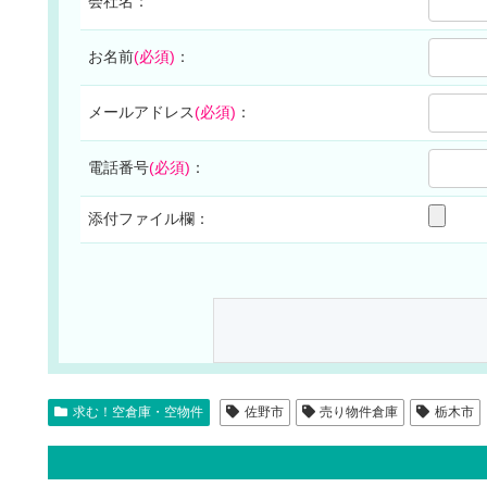
会社名：
お名前
(必須)
：
メールアドレス
(必須)
：
電話番号
(必須)
：
添付ファイル欄：
求む！空倉庫・空物件
佐野市
売り物件倉庫
栃木市