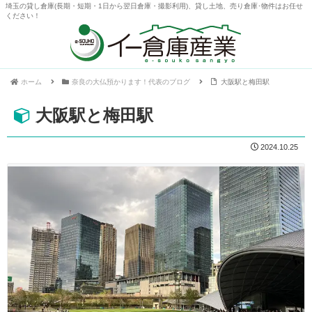
埼玉の貸し倉庫(長期・短期・1日から翌日倉庫・撮影利用)、貸し土地、売り倉庫･物件はお任せ
ください！
ホーム
奈良の大仏預かります！代表のブログ
大阪駅と梅田駅
大阪駅と梅田駅
2024.10.25