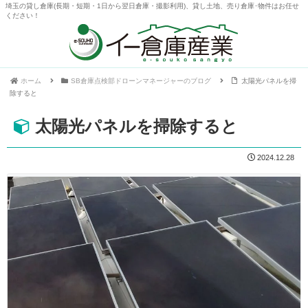
埼玉の貸し倉庫(長期・短期・1日から翌日倉庫・撮影利用)、貸し土地、売り倉庫･物件はお任せ
ください！
ホーム
SB倉庫点検部ドローンマネージャーのブログ
太陽光パネルを掃
除すると
太陽光パネルを掃除すると
2024.12.28