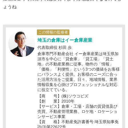
ょうね
この情報の監修者
埼玉の倉庫はイー倉庫産業
代表取締役 杉田 歩
倉庫専門不動産会社 イー倉庫産業は埼玉県加
須市を中心に「貸倉庫」「貸工場」「貸土
地」の不動産業務に従事。物件の「情報」
「価格」「利便性」という3つの価値をお客様
にバランスよく提供。お客様のニーズに合っ
た活用方法をご提案。日々、地域情報、業界
情報収集を心掛けプロフェッショナルな対応
に役立てている。
【商 号】(株)ソウコビズ
【創 業】2010年
【サービス】倉庫・工場・店舗の賃貸借及び
売買、不動産管理業務、ロケ地・ロケーショ
ンサービス事業
【資 格】不動産免許書番号:埼玉県知事免
許(3)第22622号