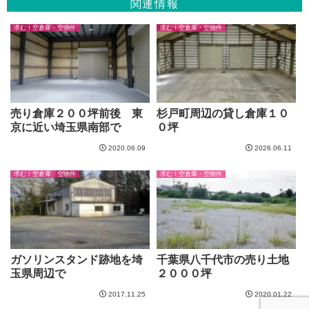
関連情報
求む！空倉庫・空物件
求む！空倉庫・空物件
売り倉庫２００坪前後 東
杉戸町周辺の貸し倉庫１０
京に近い埼玉県南部で
０坪
2020.06.09
2026.06.11
求む！空倉庫・空物件
求む！空倉庫・空物件
ガソリンスタンド跡地を埼
千葉県八千代市の売り土地
玉県周辺で
２０００坪
2017.11.25
2020.01.22