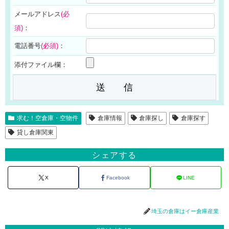
メールアドレス
(必
須)
：
電話番号
(必須)
：
添付ファイル欄：
求む！空倉庫・空物件
倉庫情報
倉庫探し
倉庫探す
貸し倉庫関東
シェアする
X
Facebook
LINE
埼玉の倉庫はイー倉庫産業