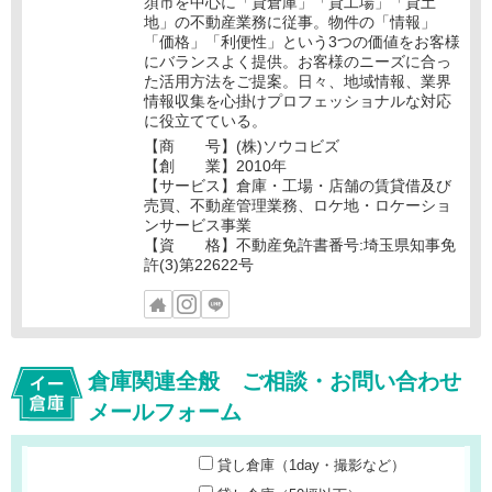
須市を中心に「貸倉庫」「貸工場」「貸土
地」の不動産業務に従事。物件の「情報」
「価格」「利便性」という3つの価値をお客様
にバランスよく提供。お客様のニーズに合っ
た活用方法をご提案。日々、地域情報、業界
情報収集を心掛けプロフェッショナルな対応
に役立てている。
【商 号】(株)ソウコビズ
【創 業】2010年
【サービス】倉庫・工場・店舗の賃貸借及び
売買、不動産管理業務、ロケ地・ロケーショ
ンサービス事業
【資 格】不動産免許書番号:埼玉県知事免
許(3)第22622号
倉庫関連全般 ご相談・お問い合わせ
メールフォーム
貸し倉庫（1day・撮影など）