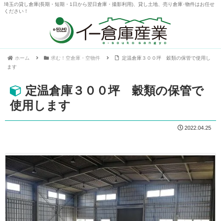
埼玉の貸し倉庫(長期・短期・1日から翌日倉庫・撮影利用)、貸し土地、売り倉庫･物件はお任せ
ください！
ホーム
求む！空倉庫・空物件
定温倉庫３００坪 穀類の保管で使用し
ます
定温倉庫３００坪 穀類の保管で
使用します
2022.04.25