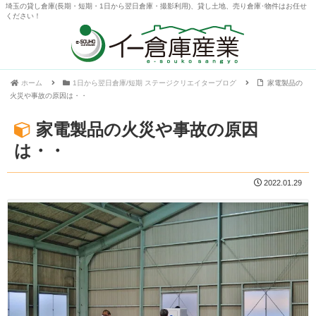
埼玉の貸し倉庫(長期・短期・1日から翌日倉庫・撮影利用)、貸し土地、売り倉庫･物件はお任せ
ください！
ホーム
1日から翌日倉庫/短期 ステージクリエイターブログ
家電製品の
火災や事故の原因は・・
家電製品の火災や事故の原因
は・・
2022.01.29