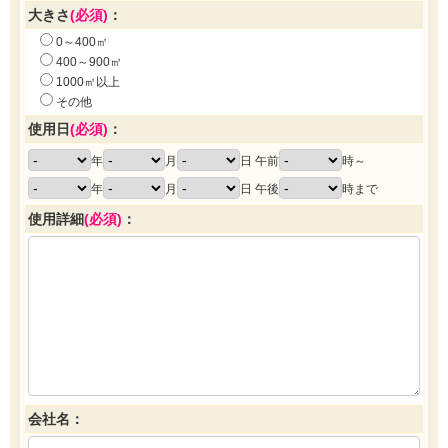
大きさ
(必須)
：
0～400㎡
400～900㎡
1000㎡以上
その他
使用日
(必須)
：
年
月
日 午前
時～
年
月
日 午後
時まで
使用詳細
(必須)
：
会社名：