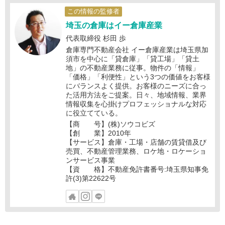
この情報の監修者
埼玉の倉庫はイー倉庫産業
代表取締役 杉田 歩
倉庫専門不動産会社 イー倉庫産業は埼玉県加
須市を中心に「貸倉庫」「貸工場」「貸土
地」の不動産業務に従事。物件の「情報」
「価格」「利便性」という3つの価値をお客様
にバランスよく提供。お客様のニーズに合っ
た活用方法をご提案。日々、地域情報、業界
情報収集を心掛けプロフェッショナルな対応
に役立てている。
【商 号】(株)ソウコビズ
【創 業】2010年
【サービス】倉庫・工場・店舗の賃貸借及び
売買、不動産管理業務、ロケ地・ロケーショ
ンサービス事業
【資 格】不動産免許書番号:埼玉県知事免
許(3)第22622号