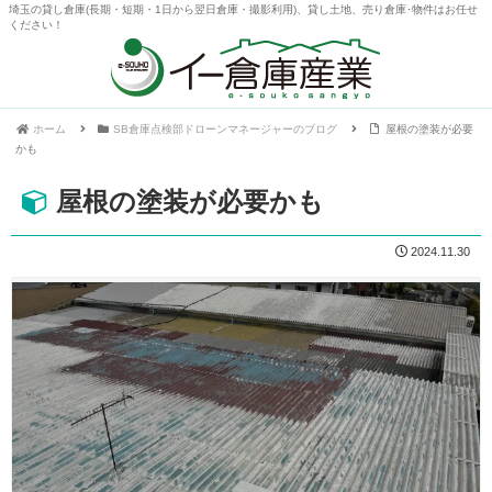
埼玉の貸し倉庫(長期・短期・1日から翌日倉庫・撮影利用)、貸し土地、売り倉庫･物件はお任せ
ください！
ホーム
SB倉庫点検部ドローンマネージャーのブログ
屋根の塗装が必要
かも
屋根の塗装が必要かも
2024.11.30