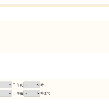
日 午前
時～
日 午後
時まで