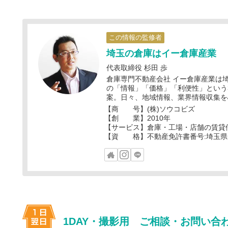
この情報の監修者
埼玉の倉庫はイー倉庫産業
代表取締役 杉田 歩
倉庫専門不動産会社 イー倉庫産業は
の「情報」「価格」「利便性」という
案。日々、地域情報、業界情報収集を
【商 号】(株)ソウコビズ
【創 業】2010年
【サービス】倉庫・工場・店舗の賃貸
【資 格】不動産免許書番号:埼玉県知事
1DAY・撮影用 ご相談・お問い合