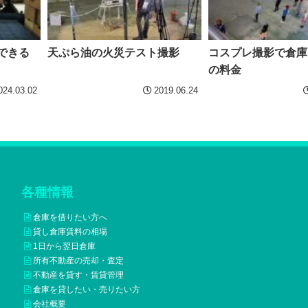
できる
天ぷら油の火災テスト撮影
コスプレ撮影で倉庫
の料金
024.03.02
2019.06.24
各種情報
倉庫を借りたい方へ
貸し倉庫賃料の相場
1日から翌日倉庫
所有不動産の売却・査定
不動産を貸す・賃貸管理
倉庫を貸したい・売りたい方
会社概要