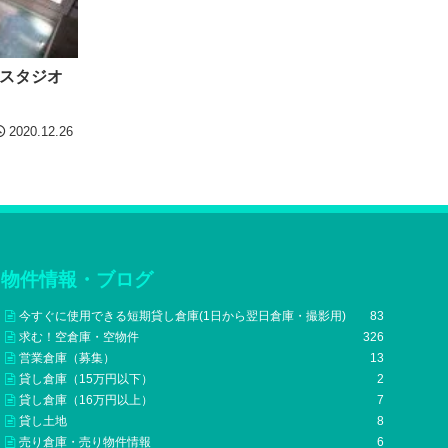
スタジオ
2020.12.26
物件情報・ブログ
今すぐに使用できる短期貸し倉庫(1日から翌日倉庫・撮影用)
83
求む！空倉庫・空物件
326
営業倉庫（募集）
13
貸し倉庫（15万円以下）
2
貸し倉庫（16万円以上）
7
貸し土地
8
売り倉庫・売り物件情報
6