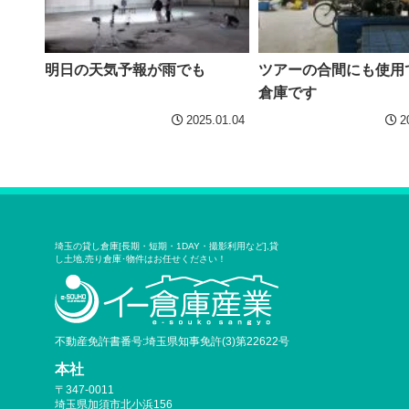
明日の天気予報が雨でも
ツアーの合間にも使用
倉庫です
2025.01.04
2
埼玉の貸し倉庫[長期・短期・1DAY・撮影利用など],貸
し土地,売り倉庫･物件はお任せください！
不動産免許書番号:埼玉県知事免許(3)第22622号
本社
〒347-0011
埼玉県加須市北小浜156