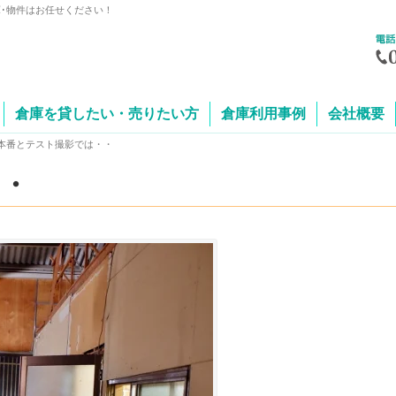
庫･物件はお任せください！
倉庫を貸したい・売りたい方
倉庫利用事例
会社概要
本番とテスト撮影では・・
・