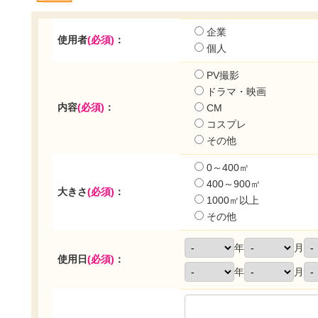
企業
使用者
(必須)
：
個人
PV撮影
ドラマ・映画
内容
(必須)
：
CM
コスプレ
その他
0～400㎡
400～900㎡
大きさ
(必須)
：
1000㎡以上
その他
年
月
使用日
(必須)
：
年
月