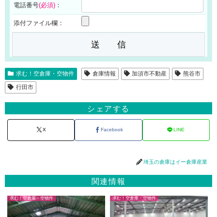
電話番号
(必須)
：
添付ファイル欄：
求む！空倉庫・空物件
倉庫情報
加須市不動産
熊谷市
行田市
シェアする
X
Facebook
LINE
埼玉の倉庫はイー倉庫産業
関連情報
求む！空倉庫・空物件
求む！空倉庫・空物件