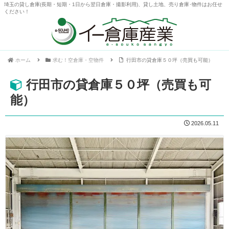
埼玉の貸し倉庫(長期・短期・1日から翌日倉庫・撮影利用)、貸し土地、売り倉庫･物件はお任せ
ください！
ホーム
求む！空倉庫・空物件
行田市の貸倉庫５０坪（売買も可能）
行田市の貸倉庫５０坪（売買も可
能）
2026.05.11