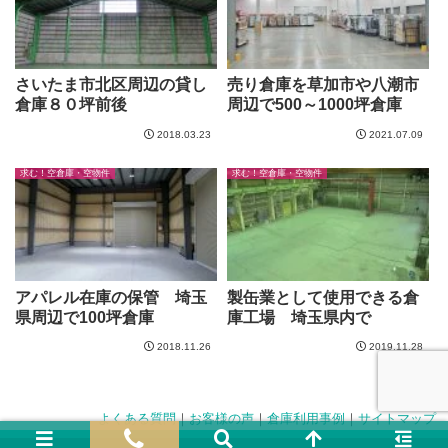
さいたま市北区周辺の貸し
売り倉庫を草加市や八潮市
倉庫８０坪前後
周辺で500～1000坪倉庫
2018.03.23
2021.07.09
求む！空倉庫・空物件
求む！空倉庫・空物件
アパレル在庫の保管 埼玉
製缶業として使用できる倉
県周辺で100坪倉庫
庫工場 埼玉県内で
2018.11.26
2019.11.28
よくある質問
｜
お客様の声
｜
倉庫利用事例
｜
サイトマップ