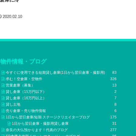
2020.02.10
物件情報・ブログ
今すぐに使用できる短期貸し倉庫(1日から翌日倉庫・撮影用)
83
求む！空倉庫・空物件
326
営業倉庫（募集）
13
貸し倉庫（15万円以下）
2
貸し倉庫（16万円以上）
7
貸し土地
8
売り倉庫・売り物件情報
6
1日から翌日倉庫/短期 ステージクリエイターブログ
175
1日から翌日倉庫・撮影用貸し倉庫
31
奈良の大仏預かります！代表のブログ
277