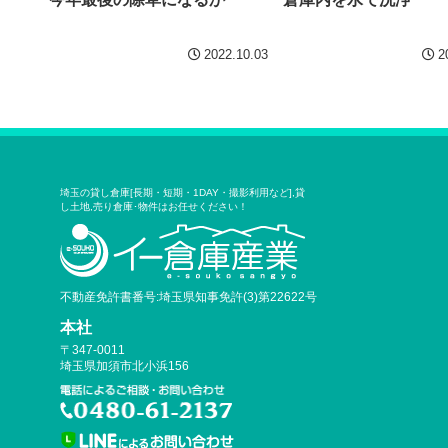
2022.10.03
2
埼玉の貸し倉庫[長期・短期・1DAY・撮影利用など],貸
し土地,売り倉庫･物件はお任せください！
不動産免許書番号:埼玉県知事免許(3)第22622号
本社
〒347-0011
埼玉県加須市北小浜156