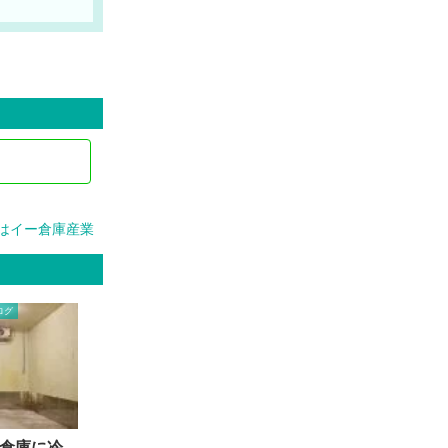
はイー倉庫産業
ログ
倉庫に冷