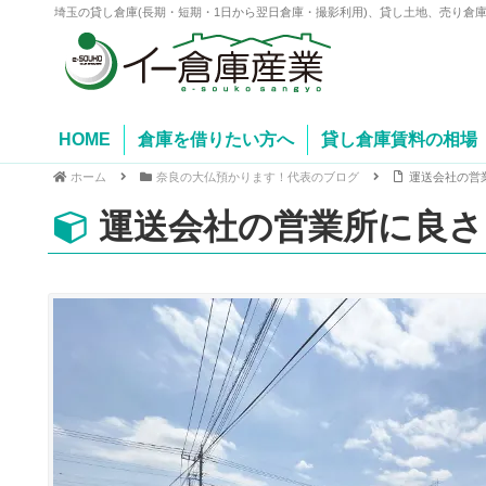
埼玉の貸し倉庫(長期・短期・1日から翌日倉庫・撮影利用)、貸し土地、売り倉
HOME
倉庫を借りたい方へ
貸し倉庫賃料の相場
ホーム
奈良の大仏預かります！代表のブログ
運送会社の営
運送会社の営業所に良さ