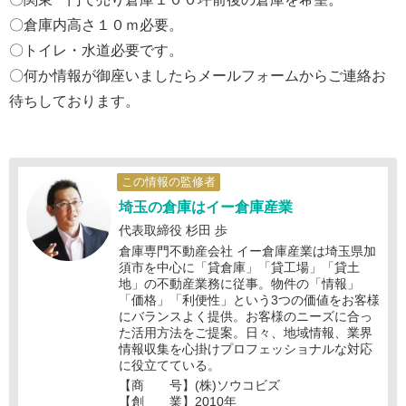
〇倉庫内高さ１０ｍ必要。
〇トイレ・水道必要です。
〇何か情報が御座いましたらメールフォームからご連絡お
待ちしております。
この情報の監修者
埼玉の倉庫はイー倉庫産業
代表取締役 杉田 歩
倉庫専門不動産会社 イー倉庫産業は埼玉県加
須市を中心に「貸倉庫」「貸工場」「貸土
地」の不動産業務に従事。物件の「情報」
「価格」「利便性」という3つの価値をお客様
にバランスよく提供。お客様のニーズに合っ
た活用方法をご提案。日々、地域情報、業界
情報収集を心掛けプロフェッショナルな対応
に役立てている。
【商 号】(株)ソウコビズ
【創 業】2010年