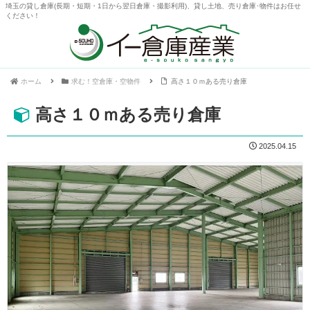
埼玉の貸し倉庫(長期・短期・1日から翌日倉庫・撮影利用)、貸し土地、売り倉庫･物件はお任せ
ください！
ホーム
求む！空倉庫・空物件
高さ１０ｍある売り倉庫
高さ１０ｍある売り倉庫
2025.04.15