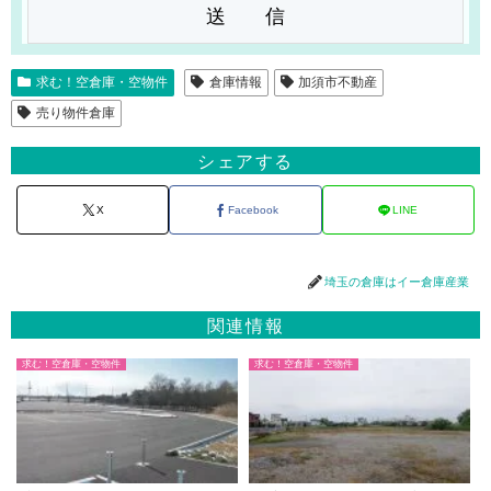
求む！空倉庫・空物件
倉庫情報
加須市不動産
売り物件倉庫
シェアする
X
Facebook
LINE
埼玉の倉庫はイー倉庫産業
関連情報
求む！空倉庫・空物件
求む！空倉庫・空物件