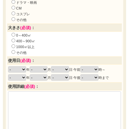
ドラマ・映画
CM
コスプレ
その他
大きさ
(必須)
：
0～400㎡
400～900㎡
1000㎡以上
その他
使用日
(必須)
：
年
月
日 午前
時～
年
月
日 午後
時まで
使用詳細
(必須)
：