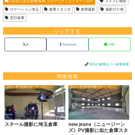
1日から翌日倉庫/短期 ステージクリエイターブログ
コスプレ撮影
ロケーション埼玉
倉庫スタジオ
倉庫撮影
撮影ロケ地
翌日倉庫
シェアする
X
Facebook
LINE
埼玉の倉庫はイー倉庫産業
関連情報
1日から翌日倉庫/短期 ステージクリエイターブログ
1日から翌日倉庫/短期 ステージクリエイターブログ
スチール撮影に埼玉倉庫
new jeans（ニュージーン
ズ）PV撮影に似た倉庫スタ