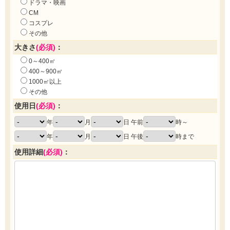
ドラマ・映画
CM
コスプレ
その他
大きさ
(必須)
：
0～400㎡
400～900㎡
1000㎡以上
その他
使用日
(必須)
：
年
月
日 午前
時～
年
月
日 午後
時まで
使用詳細
(必須)
：