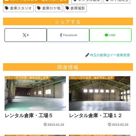
倉庫スタジオ
倉庫ロケ地
倉庫撮影
シェアする
X
Facebook
LINE
埼玉の倉庫はイー倉庫産業
関連情報
1日から翌日倉庫・撮影用貸し倉庫
1日から翌日倉庫・撮影用貸し倉庫
レンタル倉庫・工場５
レンタル倉庫・工場１２
2013.01.24
2013.02.20