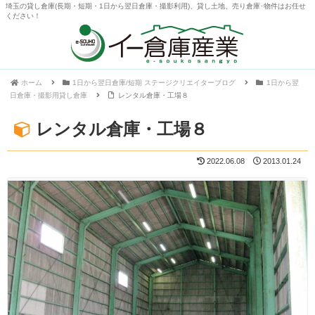
埼玉の貸し倉庫(長期・短期・1日から翌日倉庫・撮影利用)、貸し土地、売り倉庫･物件はお任せ
ください！
ホーム
1日から翌日倉庫/短期 ステージクリエイターブログ
1日から翌
日倉庫・撮影用貸し倉庫
レンタル倉庫・工場８
レンタル倉庫・工場８
2022.06.08
2013.01.24