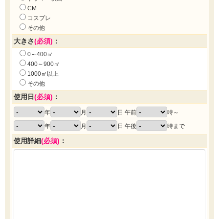
CM
コスプレ
その他
大きさ
(必須)
：
0～400㎡
400～900㎡
1000㎡以上
その他
使用日
(必須)
：
年
月
日 午前
時～
年
月
日 午後
時まで
使用詳細
(必須)
：