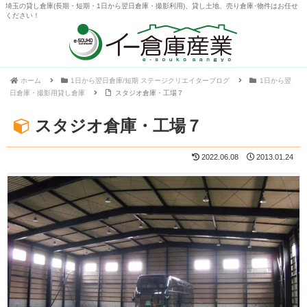
埼玉の貸し倉庫(長期・短期・1日から翌日倉庫・撮影利用)、貸し土地、売り倉庫･物件はお任せ
ください！
ホーム
1日から翌日倉庫/短期 ステージクリエイターブログ
1日から翌
日倉庫・撮影用貸し倉庫
スタジオ倉庫・工場７
スタジオ倉庫・工場７
2022.06.08
2013.01.24