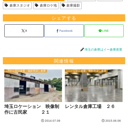
倉庫スタジオ
倉庫ロケ地
倉庫撮影
シェアする
X
Facebook
LINE
埼玉の倉庫はイー倉庫産業
関連情報
1日から翌日倉庫・撮影用貸し倉庫
1日から翌日倉庫・撮影用貸し倉庫
埼玉ロケーション 映像制
レンタル倉庫工場 ２６
作に古民家 ２１
2014.07.09
2015.06.06