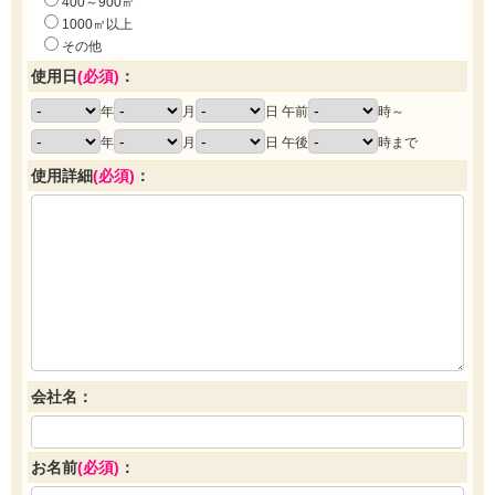
400～900㎡
1000㎡以上
その他
使用日
(必須)
：
年
月
日 午前
時～
年
月
日 午後
時まで
使用詳細
(必須)
：
会社名：
お名前
(必須)
：