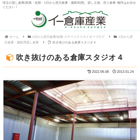
埼玉の貸し倉庫(長期・短期・1日から翌日倉庫・撮影利用)、貸し土地、売り倉庫･物件はお任せ
ください！
ホーム
1日から翌日倉庫/短期 ステージクリエイターブログ
1日から翌
日倉庫・撮影用貸し倉庫
吹き抜けのある倉庫スタジオ４
吹き抜けのある倉庫スタジオ４
2022.06.08
2013.01.24