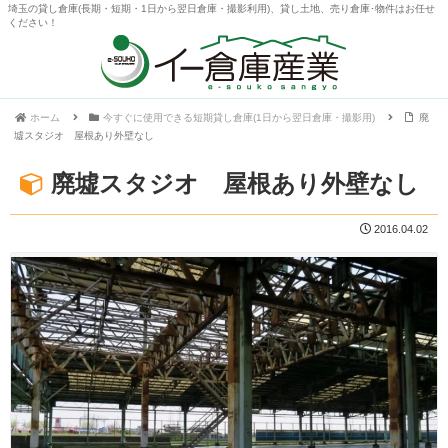
埼玉の貸し倉庫(長期・短期・1日から翌日倉庫・撮影利用)、貸し土地、売り倉庫･物件はお任せ
ください！
ホーム
今すぐに使用できる短期貸し倉庫(1日から翌日倉庫・撮影用)
廃
墟スタジオ 屋根あり外壁なし
廃墟スタジオ 屋根あり外壁なし
2016.04.02