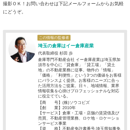
撮影ＯＫ！お問い合わせは下記メールフォームからお気軽
にどうぞ。
この情報の監修者
埼玉の倉庫はイー倉庫産業
代表取締役 杉田 歩
倉庫専門不動産会社 イー倉庫産業は埼玉県加
須市を中心に「貸倉庫」「貸工場」「貸土
地」の不動産業務に従事。物件の「情報」
「価格」「利便性」という3つの価値をお客様
にバランスよく提供。お客様のニーズに合っ
た活用方法をご提案。日々、地域情報、業界
情報収集を心掛けプロフェッショナルな対応
に役立てている。
【商 号】(株)ソウコビズ
【創 業】2010年
【サービス】倉庫・工場・店舗の賃貸借及び
売買、不動産管理業務、ロケ地・ロケーショ
ンサービス事業
【資 格】不動産免許書番号:埼玉県知事免