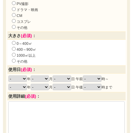
PV撮影
ドラマ・映画
CM
コスプレ
その他
大きさ
(必須)
：
0～400㎡
400～900㎡
1000㎡以上
その他
使用日
(必須)
：
年
月
日 午前
時～
年
月
日 午後
時まで
使用詳細
(必須)
：