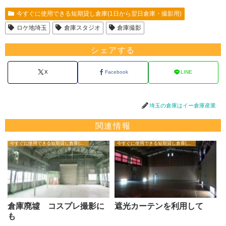
今すぐに使用できる短期貸し倉庫(1日から翌日倉庫・撮影用)
ロケ地埼玉
倉庫スタジオ
倉庫撮影
シェアする
X
Facebook
LINE
埼玉の倉庫はイー倉庫産業
関連情報
今すぐに使用できる短期貸し倉庫(1日から翌日倉庫・撮影用)
今すぐに使用できる短期貸し倉庫(1日から翌日倉庫・撮影用)
倉庫廃墟 コスプレ撮影に
遮光カーテンを利用して
も