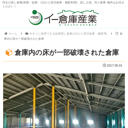
埼玉の貸し倉庫(長期・短期・1日から翌日倉庫・撮影利用)、貸し土地、売り倉庫･物件はお任せ
ください！
ホーム
今すぐに使用できる短期貸し倉庫(1日から翌日倉庫・撮影用)
倉
庫内の床が一部破壊された倉庫
倉庫内の床が一部破壊された倉庫
2017.05.01