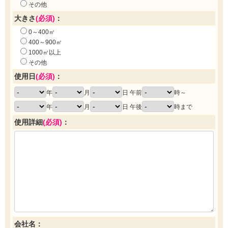
その他
大きさ
(必須)
：
0～400㎡
400～900㎡
1000㎡以上
その他
使用日
(必須)
：
年
月
日 午前
時～
年
月
日 午後
時まで
使用詳細
(必須)
：
会社名：