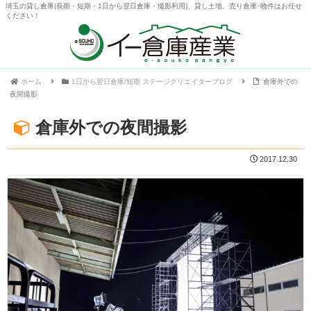
埼玉の貸し倉庫(長期・短期・1日から翌日倉庫・撮影利用)、貸し土地、売り倉庫･物件はお任せ
ください！
ホーム
1日から翌日倉庫/短期 ステージクリエイターブログ
倉庫外での
夜間撮影
倉庫外での夜間撮影
2017.12.30