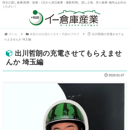
埼玉の貸し倉庫(長期・短期・1日から翌日倉庫・撮影利用)、貸し土地、売り倉庫･物件はお任せ
ください！
ホーム
奈良の大仏預かります！代表のブログ
出川哲朗の充電させても
らえませんか 埼玉編
出川哲朗の充電させてもらえませ
んか 埼玉編
2019.01.07