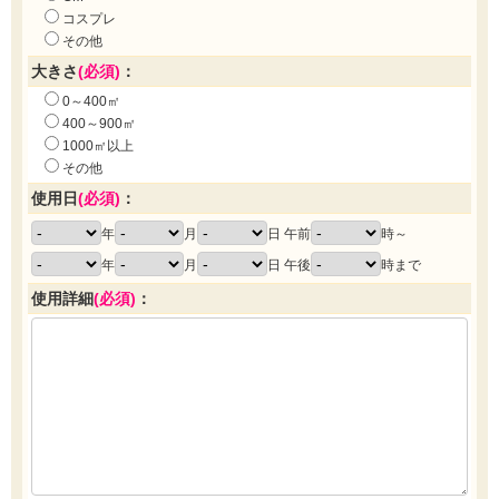
コスプレ
その他
大きさ
(必須)
：
0～400㎡
400～900㎡
1000㎡以上
その他
使用日
(必須)
：
年
月
日 午前
時～
年
月
日 午後
時まで
使用詳細
(必須)
：