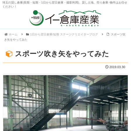
埼玉の貸し倉庫(長期・短期・1日から翌日倉庫・撮影利用)、貸し土地、売り倉庫･物件はお任せ
ください！
ホーム
1日から翌日倉庫/短期 ステージクリエイターブログ
スポーツ吹
き矢をやってみた
スポーツ吹き矢をやってみた
2019.03.30