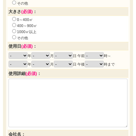
その他
大きさ
(必須)
：
0～400㎡
400～900㎡
1000㎡以上
その他
使用日
(必須)
：
年
月
日 午前
時～
年
月
日 午後
時まで
使用詳細
(必須)
：
会社名：