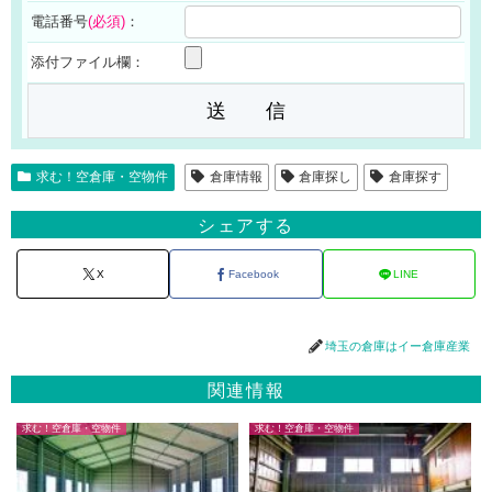
電話番号
(必須)
：
添付ファイル欄：
求む！空倉庫・空物件
倉庫情報
倉庫探し
倉庫探す
シェアする
X
Facebook
LINE
埼玉の倉庫はイー倉庫産業
関連情報
求む！空倉庫・空物件
求む！空倉庫・空物件