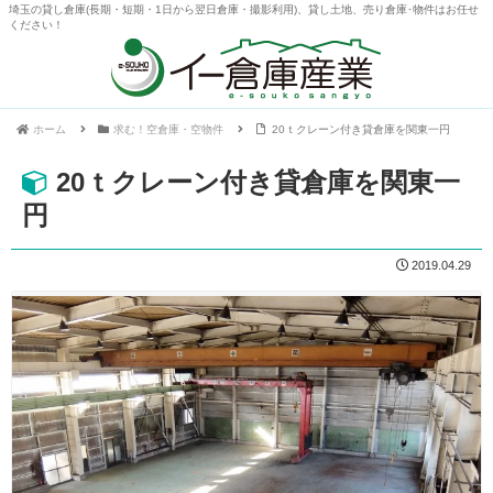
埼玉の貸し倉庫(長期・短期・1日から翌日倉庫・撮影利用)、貸し土地、売り倉庫･物件はお任せ
ください！
ホーム
求む！空倉庫・空物件
20ｔクレーン付き貸倉庫を関東一円
20ｔクレーン付き貸倉庫を関東一
円
2019.04.29