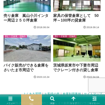
売り倉庫 嵐山小川インタ
家具の保管倉庫として 50
ー周辺２５０坪倉庫
坪～100坪の貸倉庫
2018.06.04
2019.09.14
求む！空倉庫・空物件
求む！空倉庫・空物件
バイク販売ができる倉庫を
茨城県坂東市や下妻市周辺
さいたま市周辺で
でクレーン付きの貸し倉庫
2023.10.24
2022.04.04
よくある質問
｜
お客様の声
｜
倉庫利用事例
｜
サイトマップ
© 2005-2026 埼玉県の倉庫のことなら イー倉庫産業 [(株)ソウコビズ].
メニュー
検索
トップ
サイドバー
TEL