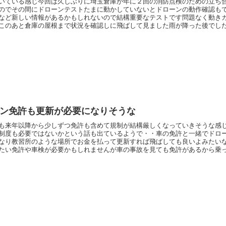
いている感じ今回は久しぶりに埼玉倉庫が年に２回の消防点検のための立ち
のでその間にドローンテストたまに動かしていないとドローンの動作確認も
など新しい情報があるかもしれないので結構重要なテストです問題なく動き
このあと倉庫の屋根まで状況を確認しに飛ばして見ました雨が降った後でし
は確認できませんでしたが念のため...
ン免許も更新が必要になりそうな
も来年以降から少しずつ免許も含めて規制が結構厳しくなっていきそうな感
制度も必要ではないかという話も出ているようで・・車の免許と一緒でドロ
なり教習所のような場所でお金を払って更新すれば飛ばしても良いよみたい
たい免許や車検が必要かもしれませんが車の事故を見ても免許があるから乗
ならんでしょ車もドローンも経験が...