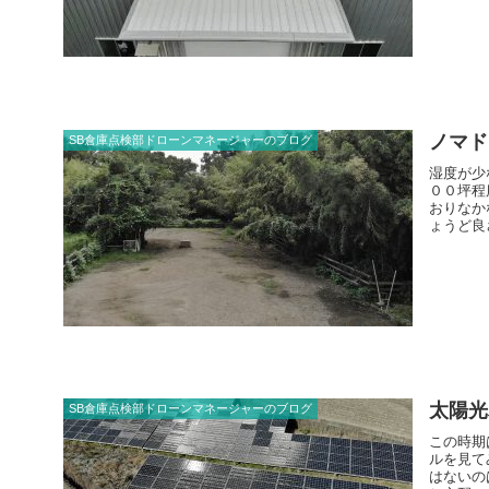
ノマド
SB倉庫点検部ドローンマネージャーのブログ
湿度が少
００坪程
おりなか
ょうど良
営すれば
太陽光
SB倉庫点検部ドローンマネージャーのブログ
この時期
ルを見て
はないの