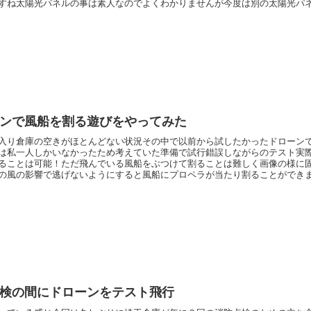
すね太陽光パネルの事は素人なのでよくわかりませんが今度は別の太陽光パ
ています
ンで風船を割る遊びをやってみた
入り倉庫の空きがほとんどない状況その中で以前から試したかったドローン
は私一人しかいなかったため考えていた準備で試行錯誤しながらのテスト実
ることは可能！ただ飛んでいる風船をぶつけて割ることは難しく画像の様に
の風の影響で逃げないようにすると風船にプロペラが当たり割ることができ
を落としてドローンで割ることをイ...
検の間にドローンをテスト飛行