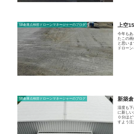
上空1
SB倉庫点検部ドローンマネージャーのブログ
今年もあ
たこの画
と思いま
ドローン
て校舎の
新築倉
SB倉庫点検部ドローンマネージャーのブログ
湿度も下
に新しい
０分ほど
すよう注
いたかも