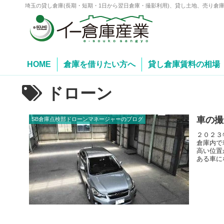
埼玉の貸し倉庫(長期・短期・1日から翌日倉庫・撮影利用)、貸し土地、売り倉
HOME
倉庫を借りたい方へ
貸し倉庫賃料の相場
ドローン
車の撮
SB倉庫点検部ドローンマネージャーのブログ
２０２３
倉庫内で
高い位置
ある車に
ンをマス