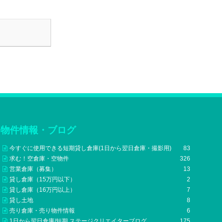
物件情報・ブログ
今すぐに使用できる短期貸し倉庫(1日から翌日倉庫・撮影用)
83
求む！空倉庫・空物件
326
営業倉庫（募集）
13
貸し倉庫（15万円以下）
2
貸し倉庫（16万円以上）
7
貸し土地
8
売り倉庫・売り物件情報
6
1日から翌日倉庫/短期 ステージクリエイターブログ
175