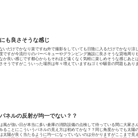
にも良さそうな感じ
ないだけでかなり楽ですね外で撮影をしていても日陰に入るだけでかなり涼
度ですが今流行りのバーベキューやグランピング施設に良さそうな貸地周り
なか良い感じです都心からもそれほど遠くなく気軽に楽しめそうな感じあと
さそうですがこういった場所は年々増えていますねゴミや騒音の問題もあり
コストもかからないので面白いかも...
パネルの反射が均一でない？？
は風が強い日が本当に多い倉庫の消防設備の点検して待っている間に大家さ
みることにこういうパネルの見え方は初めてかな？？同じ角度からでも太陽
は太陽が良く当たるように均一になっていないのは分かりますがここまで見