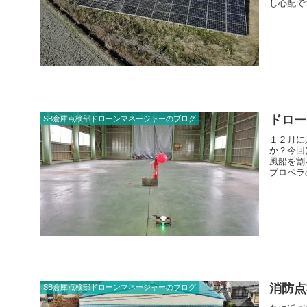
し心配で
うと考え
ドロー
SB倉庫点検部ドローンマネージャーのブログ
１２月に
か？今回
風船を割
プロペラ
から風船
消防点
SB倉庫点検部ドローンマネージャーのブログ