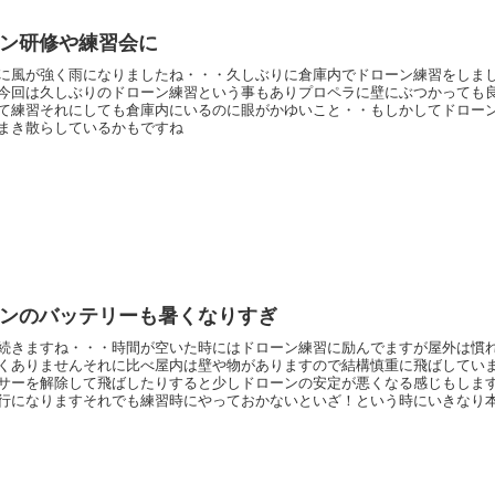
ン研修や練習会に
に風が強く雨になりましたね・・・久しぶりに倉庫内でドローン練習をしま
今回は久しぶりのドローン練習という事もありプロペラに壁にぶつかっても
て練習それにしても倉庫内にいるのに眼がかゆいこと・・もしかしてドロー
まき散らしているかもですね
ンのバッテリーも暑くなりすぎ
続きますね・・・時間が空いた時にはドローン練習に励んでますが屋外は慣
くありませんそれに比べ屋内は壁や物がありますので結構慎重に飛ばしてい
サーを解除して飛ばしたりすると少しドローンの安定が悪くなる感じもしま
行になりますそれでも練習時にやっておかないといざ！という時にいきなり
からねぇ～あとは前方だけでなく後...