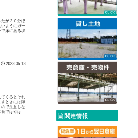
したが３０分ほ
良いようにガー
ンで床にある埃
2023.05.13
れてくるとそれ
ますときには障
すので注意しな
本番ではやはり
関連情報