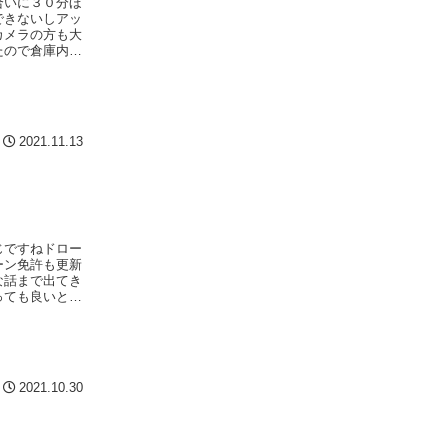
合いに３０分ほ
できないしアッ
カメラの方も大
たので倉庫内に
2021.11.13
じですねドロー
ーン免許も更新
な話まで出てき
っても良いとい
2021.10.30