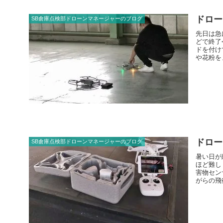
ドロー
SB倉庫点検部ドローンマネージャーのブログ
先日は急
どで終了
ドを付け
や花粉を
ドロー
SB倉庫点検部ドローンマネージャーのブログ
暑い日が
ほど難し
害物セン
がらの飛
怖いです