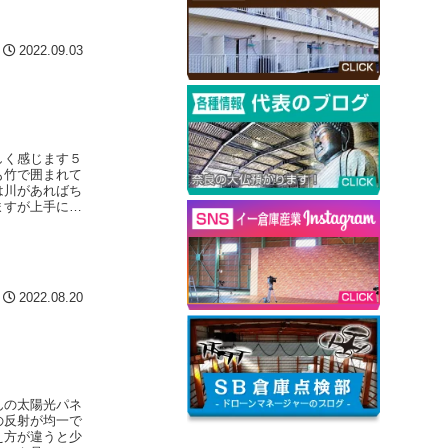
2022.09.03
しく感じます５
も竹で囲まれて
は川があればち
ますが上手に運
2022.08.20
んの太陽光パネ
の反射が均一で
え方が違うと少