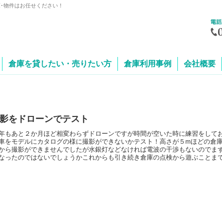
庫･物件はお任せください！
倉庫を貸したい・売りたい方
倉庫利用事例
会社概要
影をドローンでテスト
年もあと２か月ほど相変わらずドローンですが時間が空いた時に練習をして
車をモデルにカタログの様に撮影ができないかテスト！高さが５mほどの倉
から撮影ができませんでしたが水銀灯などなければ電波の干渉もないのでま
なったのではないでしょうかこれからも引き続き倉庫の点検から遊ぶことま
ターしていきますのでどうぞよろし...