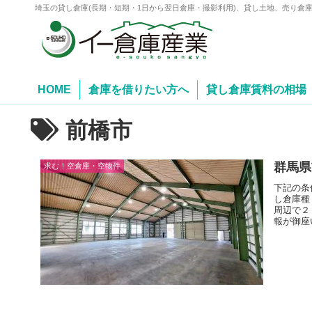
埼玉の貸し倉庫(長期・短期・1日から翌日倉庫・撮影利用)、貸し土地、売り倉
HOME
倉庫を借りたい方へ
貸し倉庫賃料の相場
前橋市
群馬県
求む！空倉庫・空物件
下記の条
し倉庫種
周辺で２
報が御座