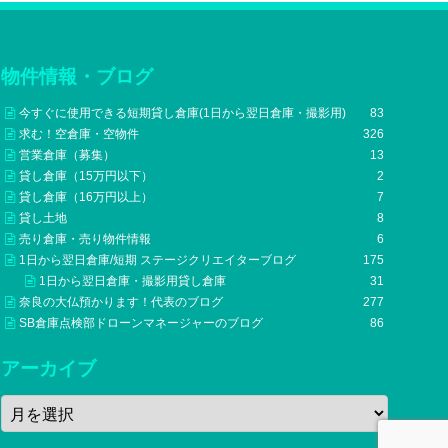
物件情報・ブログ
今すぐに使用できる短期貸し倉庫(1日から翌日倉庫・撮影用)
83
求む！空倉庫・空物件
326
営業倉庫（募集）
13
貸し倉庫（15万円以下）
2
貸し倉庫（16万円以上）
7
貸し土地
8
売り倉庫・売り物件情報
6
1日から翌日倉庫/短期 ステージクリエイターブログ
175
1日から翌日倉庫・撮影用貸し倉庫
31
奈良の大仏預かります！代表のブログ
277
SB倉庫点検部ドローンマネージャーのブログ
86
アーカイブ