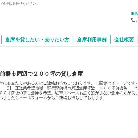
庫･物件はお任せください！
倉庫を貸したい・売りたい方
倉庫利用事例
会社概要
前橋市周辺で２００坪の貸し倉庫
件に心当たりのある方のご連絡お待ちしております。（画像はイメージで
 別 運送業希望地域 群馬県前橋市周辺倉庫坪数 ２００坪前後条 
００坪前後の貸し倉庫を希望。駐車スペースも広く窓が少ない倉庫の方が良
いましたらメールフォームからご連絡お待ちしております。