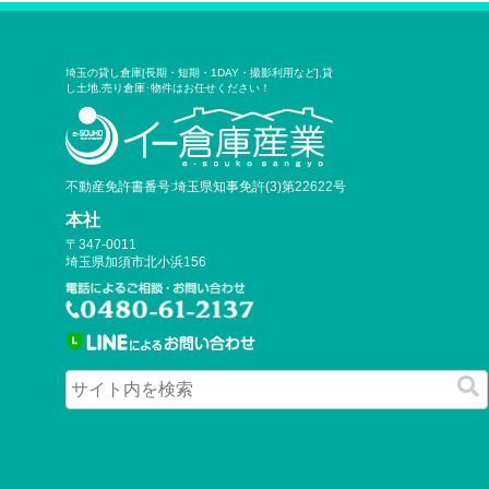
埼玉の貸し倉庫[長期・短期・1DAY・撮影利用など],貸
し土地,売り倉庫･物件はお任せください！
不動産免許書番号:埼玉県知事免許(3)第22622号
本社
〒347-0011
埼玉県加須市北小浜156