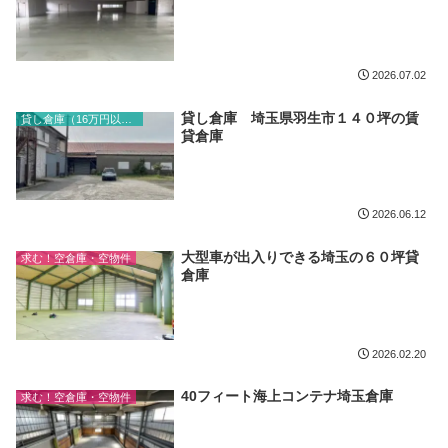
2026.07.02
貸し倉庫 埼玉県羽生市１４０坪の賃
貸し倉庫（16万円以上）
貸倉庫
2026.06.12
大型車が出入りできる埼玉の６０坪貸
求む！空倉庫・空物件
倉庫
2026.02.20
40フィート海上コンテナ埼玉倉庫
求む！空倉庫・空物件