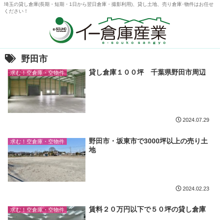
埼玉の貸し倉庫(長期・短期・1日から翌日倉庫・撮影利用)、貸し土地、売り倉庫･物件はお任せ
ください！
野田市
貸し倉庫１００坪 千葉県野田市周辺
求む！空倉庫・空物件
2024.07.29
野田市・坂東市で3000坪以上の売り土
求む！空倉庫・空物件
地
2024.02.23
賃料２０万円以下で５０坪の貸し倉庫
求む！空倉庫・空物件