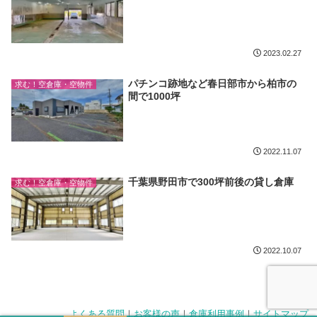
2023.02.27
パチンコ跡地など春日部市から柏市の
求む！空倉庫・空物件
間で1000坪
2022.11.07
千葉県野田市で300坪前後の貸し倉庫
求む！空倉庫・空物件
2022.10.07
よくある質問
｜
お客様の声
｜
倉庫利用事例
｜
サイトマップ