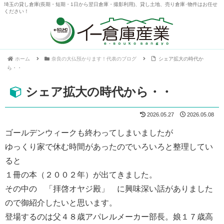
埼玉の貸し倉庫(長期・短期・1日から翌日倉庫・撮影利用)、貸し土地、売り倉庫･物件はお任せ
ください！
ホーム
奈良の大仏預かります！代表のブログ
シェア拡大の時代か
ら・・
シェア拡大の時代から・・
2026.05.27
2026.05.08
ゴールデンウィークも終わってしまいましたが
ゆっくり家で休む時間があったのでいろいろと整理してい
ると
１冊の本（２００２年）が出てきました。
その中の 「拝啓オヤジ殿」 に興味深い話がありました
ので御紹介したいと思います。
登場するのは父４８歳アパレルメーカー部長。娘１７歳高