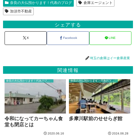
奈良の大仏預かります！代表のブログ
倉庫エージェント
加須市不動産
シェアする
X
Facebook
LINE
埼玉の倉庫はイー倉庫産業
関連情報
奈良の大仏預かります！代表のブログ
奈良の大仏預かります！代表のブログ
令和になってカーちゃん食
多摩川駅前のせせらぎ館
堂も閉店とは
2020.06.16
2024.06.28