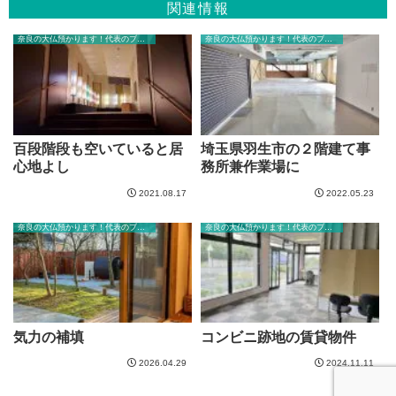
関連情報
奈良の大仏預かります！代表のブログ
奈良の大仏預かります！代表のブログ
百段階段も空いていると居
埼玉県羽生市の２階建て事
心地よし
務所兼作業場に
2021.08.17
2022.05.23
奈良の大仏預かります！代表のブログ
奈良の大仏預かります！代表のブログ
気力の補填
コンビニ跡地の賃貸物件
2026.04.29
2024.11.11