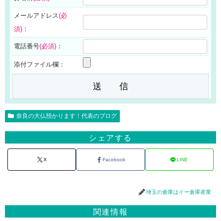
メールアドレス
(必
須)
：
電話番号
(必須)
：
添付ファイル欄：
奈良の大仏預かります！代表のブログ
シェアする
X
Facebook
LINE
埼玉の倉庫はイー倉庫産業
関連情報